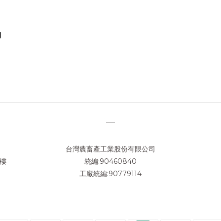
胸
—
台灣農畜產工業股份有限公司
3樓
統編:90460840
工廠統編:90779114