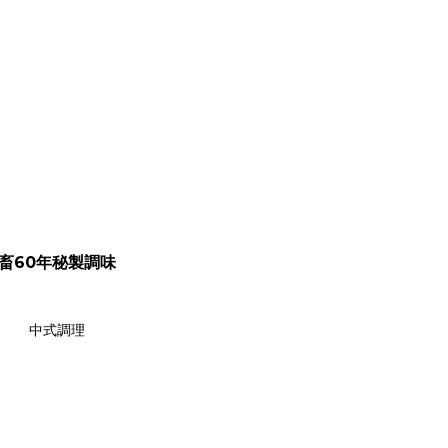
畜60年秘製調味