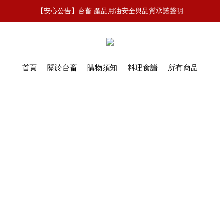
【安心公告】台畜 產品用油安全與品質承諾聲明
\ 加𝙇𝙄𝙉𝙀好友 拿免費無骨排骨 /
\ 加𝙇𝙄𝙉𝙀好友 拿免費無骨排骨 /
首頁
關於台畜
購物須知
料理食譜
所有商品