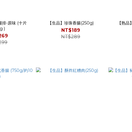
排-原味 (十片
【生品】珍珠香腸(250g)
【熟品】
g )
NT$189
269
NT$289
299