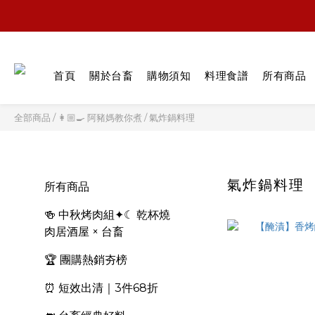
首頁
關於台畜
購物須知
料理食譜
所有商品
全部商品
/
👩🏼‍🍳 阿豬媽教你煮
/
氣炸鍋料理
氣炸鍋料理
所有商品
🍻 中秋烤肉組✦☾ 乾杯燒
肉居酒屋 × 台畜
🏆 團購熱銷夯榜
⏰ 短效出清｜3件68折