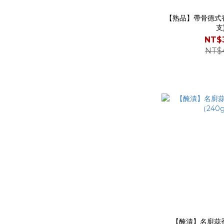
【熟品】帶骨德式香腸
支
NT$
NT$
【醃漬】名廚蒜香