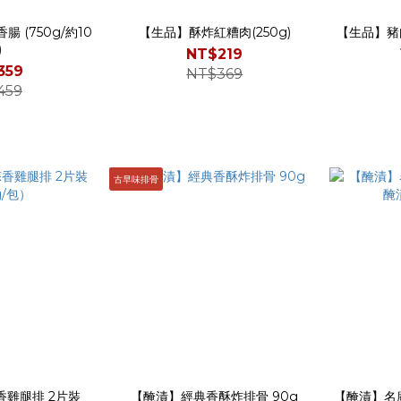
 (750g/約10
【生品】酥炸紅糟肉(250g)
【生品】豬肉漢堡
)
NT$219
359
NT$369
459
古早味排骨
雞腿排 2片裝
【醃漬】經典香酥炸排骨 90g
【醃漬】名廚