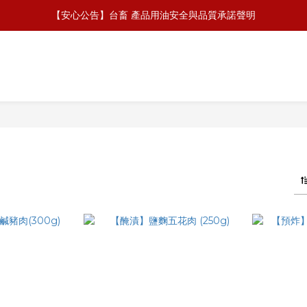
【安心公告】台畜 產品用油安全與品質承諾聲明
\ 加𝙇𝙄𝙉𝙀好友 拿免費無骨排骨 /
\ 加𝙇𝙄𝙉𝙀好友 拿免費無骨排骨 /