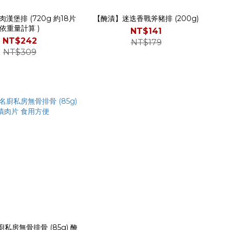
排 (720g 約18片
【醃漬】迷迭香戰斧豬排 (200g)
依重量計算 )
NT$141
NT$242
NT$179
NT$309
私房無骨排骨 (85g) 醃