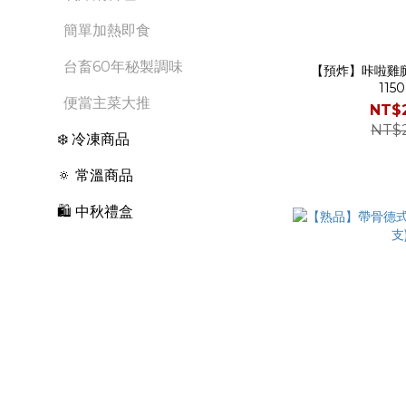
簡單加熱即食
台畜60年秘製調味
【預炸】咔啦雞腿
1150
便當主菜大推
NT$
NT$
❄️ 冷凍商品
🔅 常溫商品
🛍️ 中秋禮盒