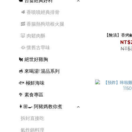
🐖 台畜經典好料
🥩 香噴噴經典排骨
🥓 香腸熱狗培根火腿
【醃漬】香烤鹹豬
🐷 肉鬆肉酥
NT$
🥘 懷舊古早味
NT$
🐔 絕世好雞胸
🥣 來喝湯! 湯品系列
🐟 極鮮海味
🥦 素食專區
👩🏼‍🍳 阿豬媽教你煮
拆封直接吃
氣炸鍋料理