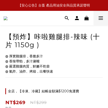
【安心公告】台畜 產品用油安全與品質承諾聲明
\ 加𝙇𝙄𝙉𝙀好友 拿免費無骨排骨 /
\ 加𝙇𝙄𝙉𝙀好友 拿免費無骨排骨 /
【預炸】咔啦雞腿排-辣味 (十
片 1150g )
◍ 厚實雞腿排，香脆多汁
◍ 香辣帶勁，多汁涮嘴
◍ 嚴選雞腿肉質，鮮嫩不乾柴
◍ 氣炸、油炸、烤箱，出餐快速
全店，【冷凍、冷藏】結帳金額滿$1200免運費
NT$269
NT$299